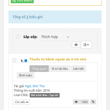
Tìm kiếm
Tổng số
3
biểu ghi
Sắp xếp:
Thích hợp
Thuốc trị bệnh ngoài da ở trẻ nhỏ
1.
Tổng quan
Vị trí tài liệu
Liên kết
Bình luận
Tác giả:
Ngô, Đức Thọ
Thông tin xuất bản: 2016
Loại CSDL:
Bài trích Báo - Tạp chí
Chi tiết
1422