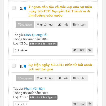
Ý nghĩa dân tộc và thời đại của sự kiện
2.
ngày 5-6-1911 Nguyễn Tất Thành ra đi
tìm đường cứu nước
Tổng quan
Vị trí tài liệu
Liên kết
Bình luận
Tác giả:
Đinh, Quang Hải
Thông tin xuất bản: 2016
Loại CSDL:
Bài trích Báo - Tạp chí
Chi tiết
802
Sự kiện ngày 5-6-1911 nhìn từ bối cảnh
3.
lịch sử thế giới
Tổng quan
Vị trí tài liệu
Liên kết
Bình luận
Tác giả:
Phan, Văn Rân
Thông tin xuất bản: 2016
Loại CSDL:
Bài trích Báo - Tạp chí
Chi tiết
792